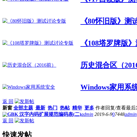
《80怀旧版》测
《108塔罗牌版
历史混合区（201
Windows家用系
返 回
新窗
全部主题
最新
热门
热帖
精华
更多
作者
回复/查看
最后
GBK 汉字内码扩展规范编码表(二)
admin
2019-6-9
0
7448
admin
返 回
快速发帖