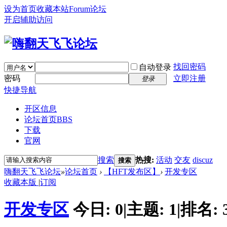
设为首页
收藏本站
Forum论坛
开启辅助访问
找回密码
自动登录
密码
立即注册
登录
快捷导航
开区信息
论坛首页
BBS
下载
官网
搜索
热搜:
活动
交友
discuz
搜索
嗨翻天飞飞论坛
»
论坛首页
›
【HFT发布区】
›
开发专区
收藏本版
|
订阅
开发专区
今日:
0
|
主题:
1
|
排名: