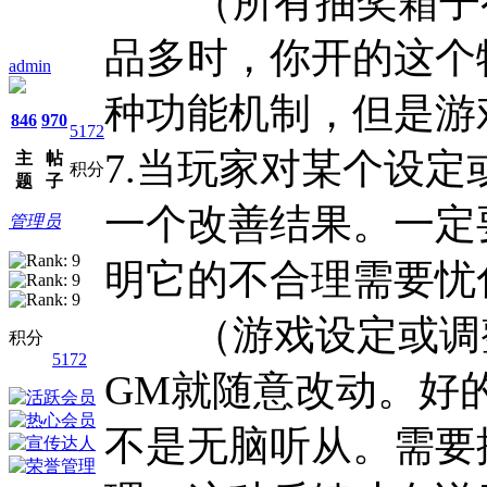
（所有抽奖箱子有
品多时，你开的这个
admin
种功能机制，但是游
846
970
5172
7.当玩家对某个设
主
帖
积分
题
子
一个改善结果。一定
管理员
明它的不合理需要忧
（游戏设定或调整
积分
5172
GM就随意改动。好
不是无脑听从。需要