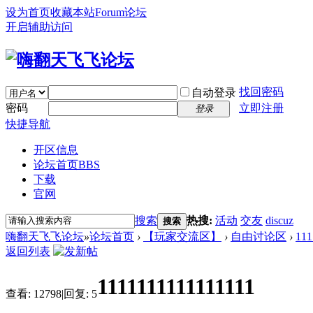
设为首页
收藏本站
Forum论坛
开启辅助访问
找回密码
自动登录
密码
立即注册
登录
快捷导航
开区信息
论坛首页
BBS
下载
官网
搜索
热搜:
活动
交友
discuz
搜索
嗨翻天飞飞论坛
»
论坛首页
›
【玩家交流区】
›
自由讨论区
›
111
返回列表
1111111111111111
查看:
12798
|
回复:
5