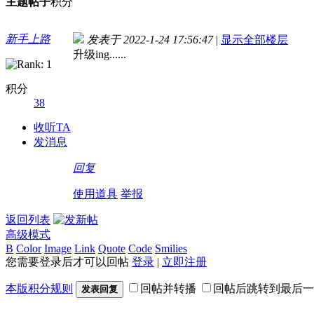
主题
帖子
积分
新手上路
发表于 2022-1-24 17:56:47
|
显示全部楼层
升级ing......
积分
38
收听TA
发消息
回复
使用道具
举报
返回列表
高级模式
B
Color
Image
Link
Quote
Code
Smilies
您需要登录后才可以回帖
登录
|
立即注册
本版积分规则
回帖并转播
回帖后跳转到最后一
发表回复