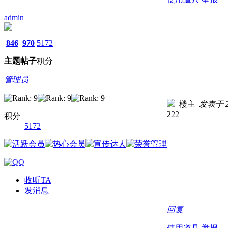
admin
846
970
5172
主题
帖子
积分
管理员
楼主
|
发表于 20
222
积分
5172
收听TA
发消息
回复