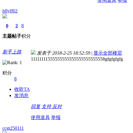
使用道具
举报
hflyff02
0
2
8
主题
帖子
积分
新手上路
发表于 2018-2-25 18:52:59
|
显示全部楼层
1111111155555555555555555555555ftgfgfgfgfg
积分
8
收听TA
发消息
回复
支持
反对
使用道具
举报
ccgt250111